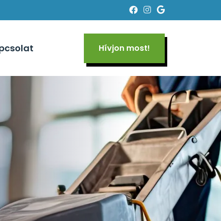
pcsolat
Hívjon most!