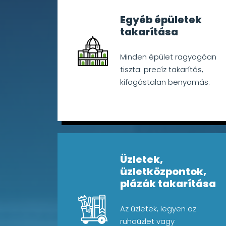
Egyéb épületek
takarítása
Minden épület ragyogóan
tiszta: precíz takarítás,
kifogástalan benyomás.
Üzletek,
üzletközpontok,
plázák takarítása
Az üzletek, legyen az
ruhaüzlet vagy