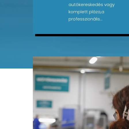
autókereskedés vagy
komplett pláza,a
professzionális...