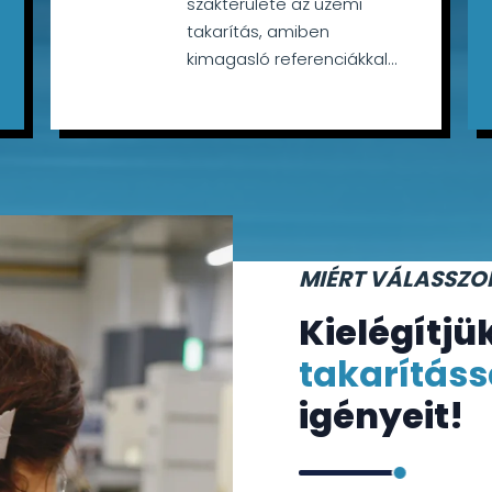
szakterülete az üzemi
takarítás, amiben
kimagasló referenciákkal...
MIÉRT VÁLASSZO
Kielégítjü
takarításs
igényeit!