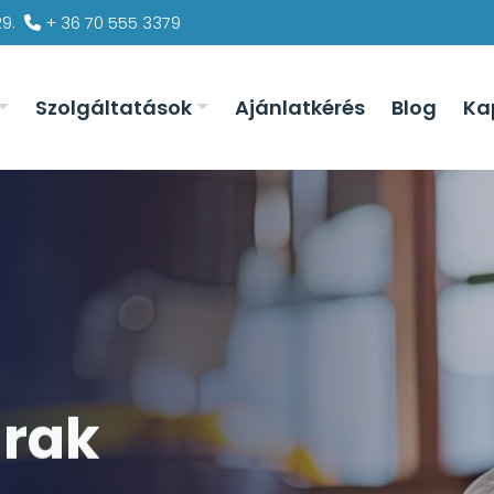
29.
+ 36 70 555 3379
Szolgáltatások
Ajánlatkérés
Blog
Ka
fi