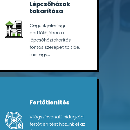
Lépcsőházak
takarítása
Cégunk jelenlegi
portfóliójában a
lépcsőháztakarítás
fontos szerepet tölt be,
mintegy...
Fertőtlenítés
Világszínvonalú hidegköd
fertőtlenítést hozunk el az