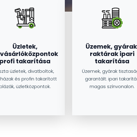
Üzletek,
Üzemek, gyárak
vásárlóközpontok
raktárak ipari
profi takarítása
takarítása
iszta üzletek, divatboltok,
Üzemek, gyárak tisztas
házak és profin takarított
garantált: ipari takarít
plázák, üzletközpontok.
magas színvonalon.