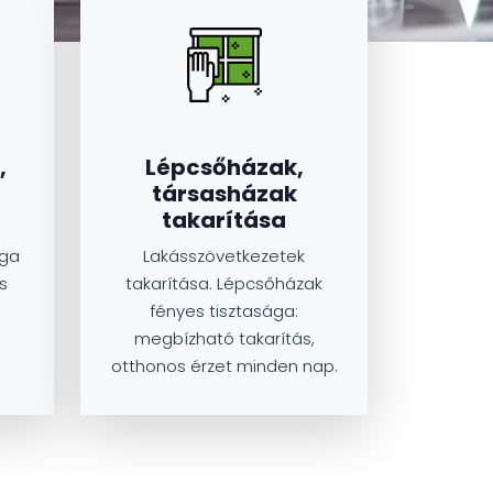
,
Lépcsőházak,
társasházak
takarítása
ága
Lakásszövetkezetek
ás
takarítása. Lépcsőházak
fényes tisztasága:
megbízható takarítás,
otthonos érzet minden nap.