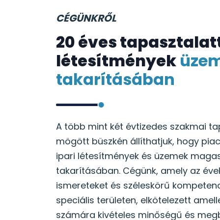
CÉGÜNKRŐL
20 éves tapasztalatt
létesítmények
üze
takarításában
A több mint két évtizedes szakmai ta
mögött büszkén állíthatjuk, hogy pia
ipari létesítmények és üzemek magas
takarításában. Cégünk, amely az éve
ismereteket és széleskörű kompetenc
speciális területen, elkötelezett amell
számára kivételes minőségű és megb