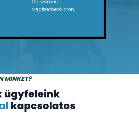
Ön számára.
Megfizethető áron...
N MINKET?
k ügyfeleink
al
kapcsolatos