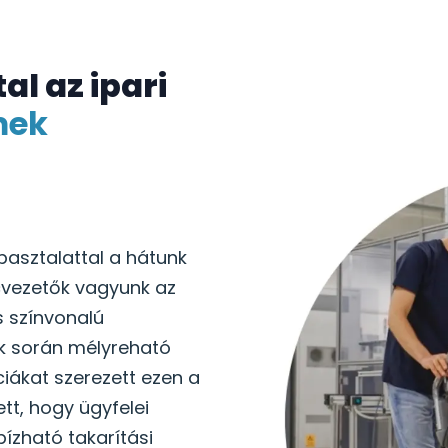
al az ipari
mek
pasztalattal a hátunk
cvezetők vagyunk az
 színvonalú
k során mélyreható
iákat szerezett ezen a
ett, hogy ügyfelei
ízható takarítási