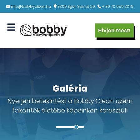
info@bobbyclean.hu
3300 Eger, Sas út 29.
+ 36 70 555 3379
ólunk
zolgáltatások
Rólunk
Hívjon most!
utatkozás
ek, gyárak ipari takarítása
Bemutatkozás
patunk
Felületkezelés
Csapatunk
erenciák
daházak takarítása
Referenciák
Galéria
Nyerjen betekintést a Bobby Clean üzem
ria
tek, üzletközpontok, plázák
Galéria
rítása
takarítók életébe képeinken keresztül!
csőházak takarítása