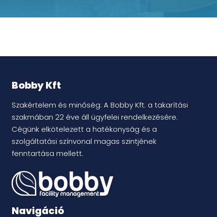
gköd fertőtlenítés
éb épületek takarítása
Bobby Kft
Szakértelem és minőség: A Bobby Kft. a takarítási
szakmában 22 éve áll ügyfelei rendelkezésére.
Cégünk elkötelezett a hatékonyság és a
szolgáltatási színvonal magas szintjének
fenntartása mellett.
Navigáció